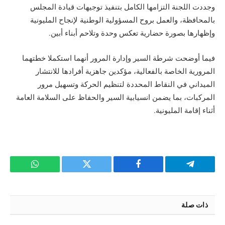
وجددت اللجنة التزامها الكامل بتنفيذ توجيهات قيادة المجلس
بالمحافظة، والعمل بروح المسؤولية الوطنية لإنجاح المليونية
وإظهارها بصورة حضارية تعكس وحدة وتلاحم أبناء أبين.
فيما أوضحت شرطة السير وإدارة المرور أنهما استكملا خطتهما
المرورية الخاصة بالفعالية، مؤكدين جاهزية أفرادها للانتشار
الميداني في النقاط المحددة لتنظيم الحركة وتسهيل مرور
المركبات، بما يضمن انسيابية السير والحفاظ على السلامة العامة
أثناء إقامة المليونية.
تيلقرام
فيسبوك
تويتر
واتساب
ذات صلة