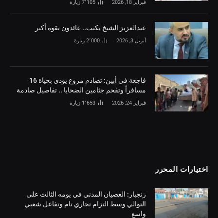
فبراير 18, 2026
7٬105
زيارة
‏عبدالعزيز الشيخ يكتب.. عائدون بقوة أكبر
أبريل 3, 2026
2٬000
زيارة
فاجعة في أبين: تصادم مروع يودي بحياة 16
مسافراً وتفحم جثامين الضحايا .. تفاصيل صادمة
فبراير 24, 2026
1٬653
زيارة
اختيارات المحرر
زنجبار: العصيان المدني في يومه الثالث على
التوالي وسط التزام تجاري تام وتفاعل شعبي
واسع