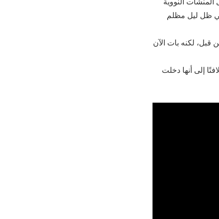
المنشآت النووية
وفي ظل ليل مظلم
لأمريكي أنه شاهد العملية برمتها، مشيرًا إلى أنه لم يكن يفهم قاذفات “بي 2” من قبل، لكنه بات الآن
فات رائعة جدًا، لافتًا إلى أنها دخلت