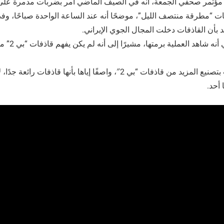
ؤتمر صحفي الجمعة، أنه في الصيف الماضي أمر بضربات مدمرة على 
يات “مطرقة منتصف الليل”، موضحًا أنه عند الساعة الواحدة صباحًا، 
يد بأن القاذفات دخلت المجال الجوي الإيراني.
وتابع الرئيس ا
وأكد ترامب أنه طالب بتصنيع المزيد من قاذفات “بي 2″، واصفًا إياها بأنها قاذ
 أحد.