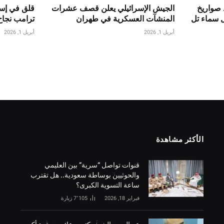
 صواريخ
الجيش الإسرائيلي يعلن قصف عشرات
قلق في إسر
ل سماء تل
المنشآت العسكرية في طهران
ترامب نجاح
أبريل 1, 2026
أبريل 1, 2026
الأكثر مشاهدة
قنوات تواصل “سرية” بين العليمي
والحوثيين بوساطة سعودية.. هل تقترب
ساعة التسوية الكبرى؟
فبراير 18, 2026
7٬105
زيارة