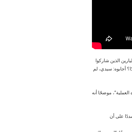
يارين الذين شاركوا
ًا؟ أجابوه: سيدي، لم
لعملية”، موضحًا أنه
دًا على أن