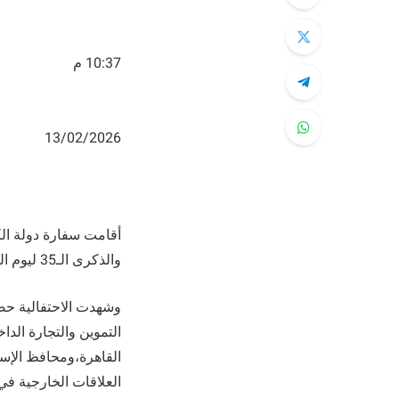
10:37 م
13/02/2026
والذكرى الـ35 ليوم التحرير، وذلك برعاية السفير غانم صقر الغانم، سفير دولة الكويت لدى القاهرة.
وشهدت الاحتفالية حض
التموين والتجارة الد
القاهرة،ومحافظ الإس
العلاقات الخارجية ف