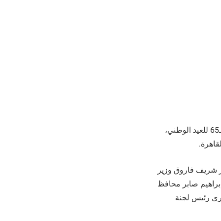
أقامت سفارة دولة الكويت بالقاهرة مساء الثلاثاء الماضي، احتفالية كبيرة بمناسبة الذكرى الـ65 للعيد الوطني،
ر شريف فاروق وزير
إبراهيم صابر محافظ
رى رئيس لجنة