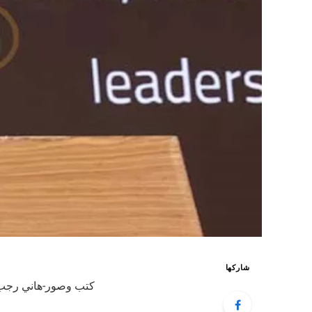
شاركها
كتب وصور-هاني رجب