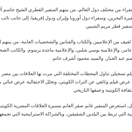
راء من مختلف دول العالم، من بينهم السفير القطري الشيخ جاسم آل 
يرة البحرين، وسفراء دول أوروبا وإيران ودول إفريقيا، إلى جانب نائب
سفير قطر مريم الشيبي.
لفيف من الإعلاميين والكتاب والفنانين والشخصيات العامة، من بينهم ال
 عامر، والإعلامية بوسي شلبي، والإعلامية ماجدة برسوم، والكاتب ال
 عبد الجبار، والسيد محمود أشرف حاتم.
 تسجيلي تناول المحطات المختلفة التي مرت بها العلاقات بين مصر وا
 عرض فيلم وثائقي عن التراث الكويتي، وتخلل الاحتفالية عرض غنائي م
قافة الكويتية وعمقها التاريخي
، استعرض السفير غانم صقر الغانم مسيرة العلاقات المصرية الكويتية، م
ية التي تربط بين البلدين الشقيقين، وبالشراكة الاستراتيجية التي تجمع