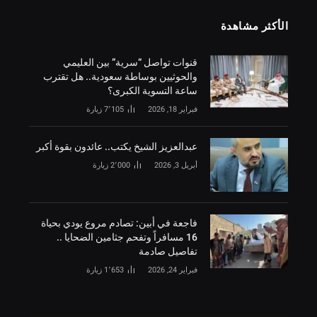
الأكثر مشاهدة
قنوات تواصل “سرية” بين العليمي
والحوثيين بوساطة سعودية.. هل تقترب
ساعة التسوية الكبرى؟
فبراير 18, 2026
7٬105
زيارة
‏عبدالعزيز الشيخ يكتب.. عائدون بقوة أكبر
أبريل 3, 2026
2٬000
زيارة
فاجعة في أبين: تصادم مروع يودي بحياة
16 مسافراً وتفحم جثامين الضحايا ..
تفاصيل صادمة
فبراير 24, 2026
1٬653
زيارة