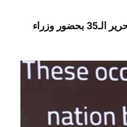
سفارة الكويت بالقاهرة تحتفل بالعيد الوطني الـ65 وعيد التحرير الـ35 بحضور وزراء