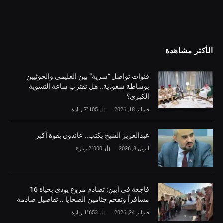
الأكثر مشاهدة
قنوات تواصل “سرية” بين العليمي والحوثيين
بوساطة سعودية.. هل تقترب ساعة التسوية
الكبرى؟
فبراير 18, 2026
7٬105
زيارة
‏عبدالعزيز الشيخ يكتب.. عائدون بقوة أكبر
أبريل 3, 2026
2٬000
زيارة
فاجعة في أبين: تصادم مروع يودي بحياة 16
مسافراً وتفحم جثامين الضحايا .. تفاصيل صادمة
فبراير 24, 2026
1٬653
زيارة