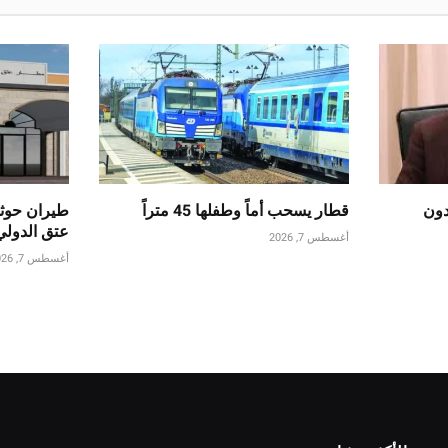
دون
قطار يسحب أماً وطفلها 45 متراً
طيران حوث
عتق الدول
أغسطس 7, 2026
أغسطس 7, 2026