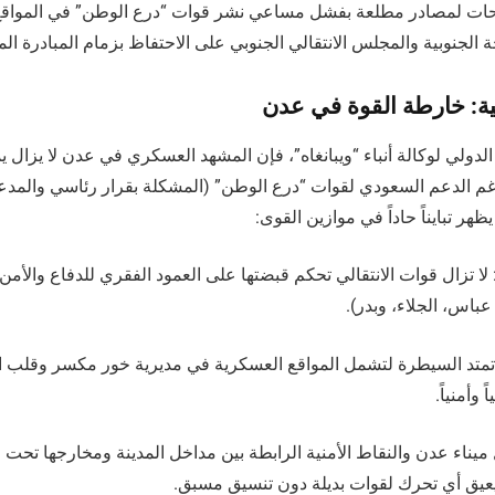
يحات لمصادر مطلعة بفشل مساعي نشر قوات “درع الوطن” في المواقع ا
الجنوبية والمجلس الانتقالي الجنوبي على الاحتفاظ بزمام المبادرة المي
ية: خارطة القوة في عدن
 الدولي لوكالة أنباء “ويبانغاه”، فإن المشهد العسكري في عدن لا يزال
غم الدعم السعودي لقوات “درع الوطن” (المشكلة بقرار رئاسي والمدعو
هر تبايناً حاداً في موازين القوى:
ا تزال قوات الانتقالي تحكم قبضتها على العمود الفقري للدفاع والأمن 
س، الجلاء، وبدر).
: تمتد السيطرة لتشمل المواقع العسكرية في مديرية خور مكسر وقلب ال
 وأمنياً.
 ميناء عدن والنقاط الأمنية الرابطة بين مداخل المدينة ومخارجها تحت 
عيق أي تحرك لقوات بديلة دون تنسيق مسبق.