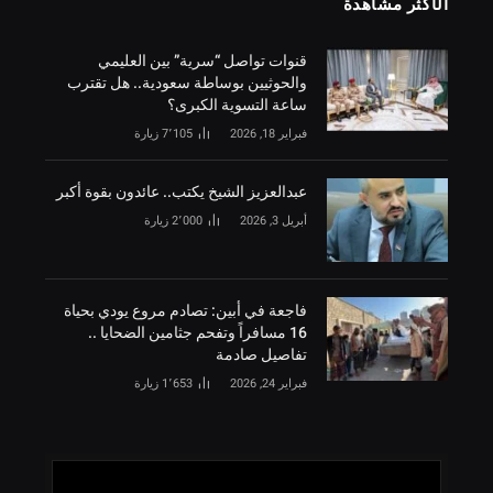
الأكثر مشاهدة
قنوات تواصل “سرية” بين العليمي
والحوثيين بوساطة سعودية.. هل تقترب
ساعة التسوية الكبرى؟
فبراير 18, 2026
7٬105
زيارة
‏عبدالعزيز الشيخ يكتب.. عائدون بقوة أكبر
أبريل 3, 2026
2٬000
زيارة
فاجعة في أبين: تصادم مروع يودي بحياة
16 مسافراً وتفحم جثامين الضحايا ..
تفاصيل صادمة
فبراير 24, 2026
1٬653
زيارة