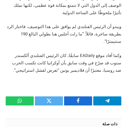
الوصف إلى الدول التي لا تتمتع بمكانة قوة عظمى، لكنها تملك
تأثيرًا ملحوظًا على الساحة الدولية.
ويبدو أن الرئيس الفنلندي لم يوافق على هذا التوصيف، فاختار الرد
بطريقة ساخرة، قائلاً: “ما زلت أجلس هنا بطولي البالغ 190
سنتيمترًا”.
وكما أفاد موقع EADaily سابقًا، كان الرئيس الفنلندي ألكسندر
ستوب قد صرّح في وقت سابق بأن أوكرانيا كانت تكسب الحرب
ضد روسيا، معتبرًا أن فلاديمير بوتين “تعرض لفشل استراتيجي”.
تيلقرام
فيسبوك
تويتر
واتساب
ذات صلة