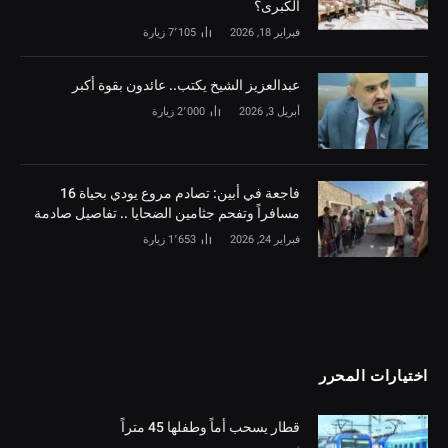
الكبرى؟
فبراير 18, 2026
7٬105
زيارة
‏عبدالعزيز الشيخ يكتب.. عائدون بقوة أكبر
أبريل 3, 2026
2٬000
زيارة
فاجعة في أبين: تصادم مروع يودي بحياة 16
مسافراً وتفحم جثامين الضحايا .. تفاصيل صادمة
فبراير 24, 2026
1٬653
زيارة
اختيارات المحرر
قطار يسحب أماً وطفلها 45 متراً