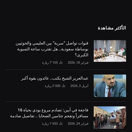
الأكثر مشاهدة
قنوات تواصل “سرية” بين العليمي والحوثيين
بوساطة سعودية.. هل تقترب ساعة التسوية
الكبرى؟
فبراير 18, 2026
7٬105
زيارة
‏عبدالعزيز الشيخ يكتب.. عائدون بقوة أكبر
أبريل 3, 2026
2٬000
زيارة
فاجعة في أبين: تصادم مروع يودي بحياة 16
مسافراً وتفحم جثامين الضحايا .. تفاصيل صادمة
فبراير 24, 2026
1٬653
زيارة