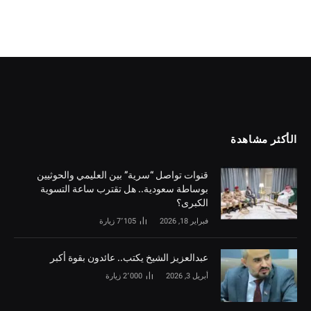
الأكثر مشاهدة
قنوات تواصل “سرية” بين العليمي والحوثيين
بوساطة سعودية.. هل تقترب ساعة التسوية
الكبرى؟
فبراير 18, 2026
7٬105
زيارة
‏عبدالعزيز الشيخ يكتب.. عائدون بقوة أكبر
أبريل 3, 2026
2٬000
زيارة