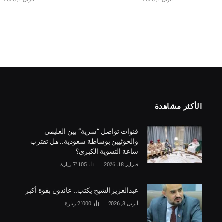
الأكثر مشاهدة
قنوات تواصل “سرية” بين العليمي
والحوثيين بوساطة سعودية.. هل تقترب
ساعة التسوية الكبرى؟
فبراير 18, 2026
7٬105
زيارة
‏عبدالعزيز الشيخ يكتب.. عائدون بقوة أكبر
أبريل 3, 2026
2٬000
زيارة