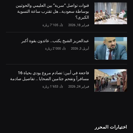
قنوات تواصل “سرية” بين العليمي والحوثيين
بوساطة سعودية.. هل تقترب ساعة التسوية
الكبرى؟
فبراير 18, 2026
7٬105
زيارة
‏عبدالعزيز الشيخ يكتب.. عائدون بقوة أكبر
أبريل 3, 2026
2٬000
زيارة
فاجعة في أبين: تصادم مروع يودي بحياة 16
مسافراً وتفحم جثامين الضحايا .. تفاصيل صادمة
فبراير 24, 2026
1٬653
زيارة
اختيارات المحرر