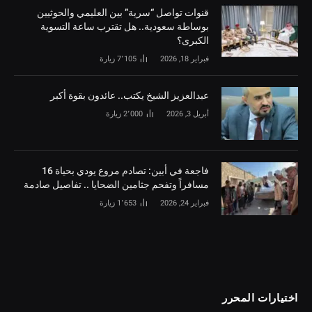
قنوات تواصل “سرية” بين العليمي والحوثيين
بوساطة سعودية.. هل تقترب ساعة التسوية
الكبرى؟
فبراير 18, 2026
7٬105
زيارة
‏عبدالعزيز الشيخ يكتب.. عائدون بقوة أكبر
أبريل 3, 2026
2٬000
زيارة
فاجعة في أبين: تصادم مروع يودي بحياة 16
مسافراً وتفحم جثامين الضحايا .. تفاصيل صادمة
فبراير 24, 2026
1٬653
زيارة
اختيارات المحرر