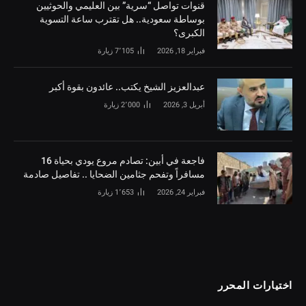
قنوات تواصل “سرية” بين العليمي والحوثيين
بوساطة سعودية.. هل تقترب ساعة التسوية
الكبرى؟
فبراير 18, 2026
7٬105
زيارة
‏عبدالعزيز الشيخ يكتب.. عائدون بقوة أكبر
أبريل 3, 2026
2٬000
زيارة
فاجعة في أبين: تصادم مروع يودي بحياة 16
مسافراً وتفحم جثامين الضحايا .. تفاصيل صادمة
فبراير 24, 2026
1٬653
زيارة
اختيارات المحرر