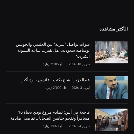
الأكثر مشاهدة
قنوات تواصل “سرية” بين العليمي والحوثيين
بوساطة سعودية.. هل تقترب ساعة التسوية
الكبرى؟
فبراير 18, 2026
7٬105
زيارة
‏عبدالعزيز الشيخ يكتب.. عائدون بقوة أكبر
أبريل 3, 2026
2٬000
زيارة
فاجعة في أبين: تصادم مروع يودي بحياة 16
مسافراً وتفحم جثامين الضحايا .. تفاصيل صادمة
فبراير 24, 2026
1٬653
زيارة