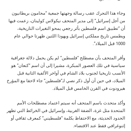
وجاء هذا التحرك عقب رسالة وجهتها جمعية “محامون بريطانيون
من أجل إسرائيل” إلى مدير المتحف نيكولاس كولينان، زعمت فيها
أن “تطبيق اسم فلسطين بأثر رجعي يمحو التغيرات التاريخية،
ويطمس تاريخ مملكتي إسرائيل ويهوذا اللتين ظهرتا حوالي عام
1000 قبل الميلاد”.
وأقر المتحف بأن مصطلح “فلسطين” لم يكن يحمل دلالة جغرافية
سياسية في تلك العصور المبكرة، مشيرا إلى أن اسم “كنعان” هو
الأنسب تاريخيا لجنوب بلاد الشام في أواخر الألفية الثانية قبل
الميلاد، في حين أن أول ذكر نصي لـ”فلسطين” جاء لاحقا مع المؤرخ
هيرودوت في القرن الخامس قبل الميلاد.
وأكد متحدث باسم المتحف أنه سيتم اعتماد مصطلحات الأمم
المتحدة مثل غزة، الضفة الغربية، وإسرائيل في الخرائط التي تظهر
الحدود الحديثة، مع الاحتفاظ بكلمة “فلسطيني” كمعرف ثقافي أو
إثنوغرافي فقط عند الاقتضاء.