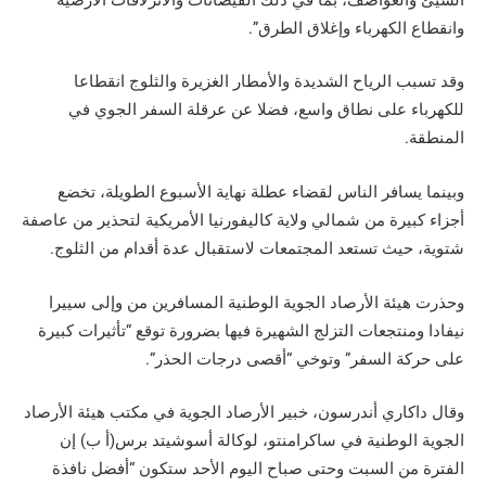
وانقطاع الكهرباء وإغلاق الطرق”.
وقد تسبب الرياح الشديدة والأمطار الغزيرة والثلوج انقطاعا
للكهرباء على نطاق واسع، فضلا عن عرقلة السفر الجوي في
المنطقة.
وبينما يسافر الناس لقضاء عطلة نهاية الأسبوع الطويلة، تخضع
أجزاء كبيرة من شمالي ولاية كاليفورنيا الأمريكية لتحذير من عاصفة
شتوية، حيث تستعد المجتمعات لاستقبال عدة أقدام من الثلوج.
وحذرت هيئة الأرصاد الجوية الوطنية المسافرين من وإلى سييرا
نيفادا ومنتجعات التزلج الشهيرة فيها بضرورة توقع “تأثيرات كبيرة
على حركة السفر” وتوخي “أقصى درجات الحذر”.
وقال داكاري أندرسون، خبير الأرصاد الجوية في مكتب هيئة الأرصاد
الجوية الوطنية في ساكرامنتو، لوكالة أسوشيتد برس(أ ب) إن
الفترة من السبت وحتى صباح اليوم الأحد ستكون “أفضل نافذة