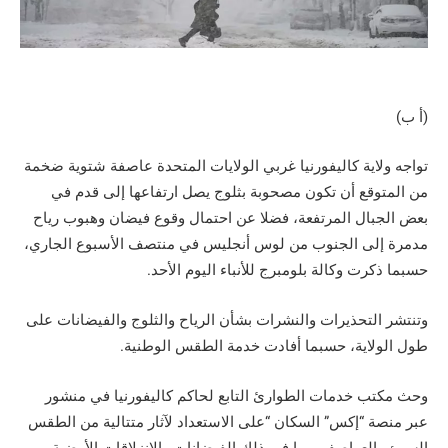
(أ ب)
تواجه ولاية كاليفورنيا غربي الولايات المتحدة عاصفة شتوية ضخمة
من المتوقع أن تكون مصحوبة بثلوج يصل ارتفاعها إلى قدم في
بعض الجبال المرتفعة، فضلا عن احتمال وقوع فيضان وهبوب رياح
مدمرة إلى الجنوب من لوس أنجليس في منتصف الأسبوع الجاري،
حسبما ذكرت وكالة بلومبرج للأنباء اليوم الأحد.
وتنتشر التحذيرات والنشرات بشأن الرياح والثلوج والفيضانات على
طول الولاية، حسبما أفادت خدمة الطقس الوطنية.
وحث مكتب خدمات الطوارئ التابع لحاكم كاليفورنيا في منشور
عبر منصة “إكس” السكان “على الاستعداد لآثار متتالية من الطقس
السيئ والعواصف، بما في ذلك الفيضانات والانزلاقات الأرضية