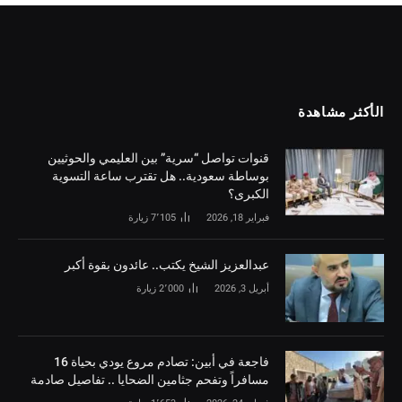
الأكثر مشاهدة
قنوات تواصل “سرية” بين العليمي والحوثيين
بوساطة سعودية.. هل تقترب ساعة التسوية
الكبرى؟
فبراير 18, 2026
7٬105
زيارة
‏عبدالعزيز الشيخ يكتب.. عائدون بقوة أكبر
أبريل 3, 2026
2٬000
زيارة
فاجعة في أبين: تصادم مروع يودي بحياة 16
مسافراً وتفحم جثامين الضحايا .. تفاصيل صادمة