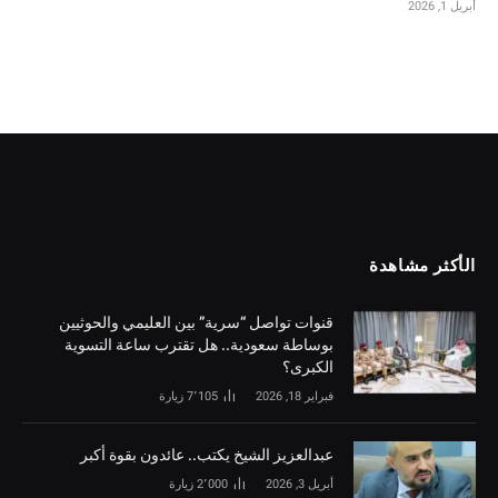
أبريل 1, 2026
الأكثر مشاهدة
قنوات تواصل “سرية” بين العليمي والحوثيين
بوساطة سعودية.. هل تقترب ساعة التسوية
الكبرى؟
فبراير 18, 2026
7٬105
زيارة
‏عبدالعزيز الشيخ يكتب.. عائدون بقوة أكبر
أبريل 3, 2026
2٬000
زيارة