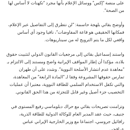
على منصة “إكس” ووسائل الإعلام بأنها مجرد “تكهنات لا أساس لها
من الصحة”.
وأوضح بقائي بلهجة حاسمة: “لن نتطرق إلى التفاصيل عبر الإعلام،
فمكانها الحقيقي هو قاعة المفاوضات”، نافيا وجود أي أساس
واقعي لكل ما يتم الترويج له من سيناريوهات.
واستند إسماعيل بقائي إلى مرجعيات القانون الدولي لتثبيت حقوق
بلاده، مؤكدا أن إطار المواقف الإيرانية واضح ومستند إلى الالتزام بـ
“معاهدة عدم انتشار الأسلحة النووية”. وشدد على أن طهران
تمارس حقوقها المشروعة وفقا لـ “المادة الرابعة” من المعاهدة،
والتي تكفل الاستخدام السلمي للطاقة النووية، معتبرا أن عمليات
التخصيب جزء أصيل وغير قابل للتجزئة من هذا الحق القانوني.
وتزامنت تصريحات بقائي مع حراك دبلوماسي رفيع المستوى في
جنيف، حيث عقد المدير العام للوكالة الدولية للطاقة الذرية،
رافائيل جروسي، اجتماعا مع وزير الخارجية الإيراني عباس
عراقجي.