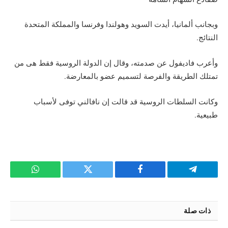
وبجانب ألمانيا، أيدت السويد وهولندا وفرنسا والمملكة المتحدة
النتائج.
وأعرب فاديفول عن صدمته، وقال إن الدولة الروسية فقط هى من
تمتلك الطريقة والفرصة لتسميم عضو بالمعارضة.
وكانت السلطات الروسية قد قالت إن نافالني توفى لأسباب
طبيعية.
تيلقرام
فيسبوك
تويتر
واتساب
ذات صلة