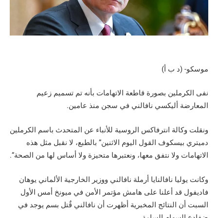
موسكو- (د ب أ)
نفى الكرملين بصورة قاطعة الاتهامات بأنه تم تسميم زعيم
المعارضة أليكسي نافالني في سجن منذ عامين.
ونقلت وكالة انترفاكس الروسية للأنباء عن المتحدث باسم الكرملين
دميتري بيسكوف القول اليوم الاثنين” بالطبع، لا نقبل مثل هذه
الاتهامات ولا نتفق معها، ونعتبرها متحيزة ولا أساس لها من الصحة”.
وكانت يوليا نافالنايا أرملة نافالني ووزير الخارجية الألماني يوهان
فاديفول قد أعلنا على هامش مؤتمر الأمن في ميونخ أمس الأول
السبت أن النتائج المخبرية أظهرت أن نافالني قٌتل بسم يوجد في
ضفادع السهام السامة