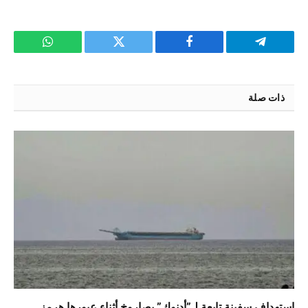
تيلقرام
فيسبوك
تويتر
واتساب
ذات صلة
استهداف سفينة تابعة لـ”أدنوك” بصاروخ أثناء عبورها هرمز