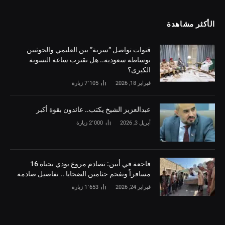
الأكثر مشاهدة
قنوات تواصل “سرية” بين العليمي والحوثيين
بوساطة سعودية.. هل تقترب ساعة التسوية
الكبرى؟
فبراير 18, 2026
7٬105
زيارة
‏عبدالعزيز الشيخ يكتب.. عائدون بقوة أكبر
أبريل 3, 2026
2٬000
زيارة
فاجعة في أبين: تصادم مروع يودي بحياة 16
مسافراً وتفحم جثامين الضحايا .. تفاصيل صادمة
فبراير 24, 2026
1٬653
زيارة