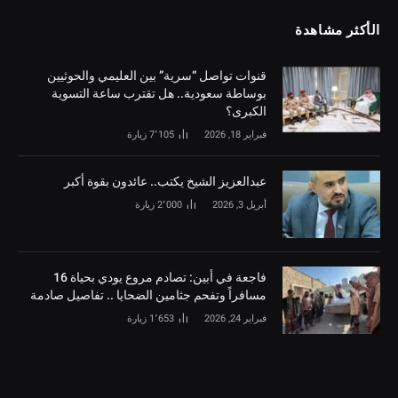
الأكثر مشاهدة
قنوات تواصل “سرية” بين العليمي والحوثيين
بوساطة سعودية.. هل تقترب ساعة التسوية
الكبرى؟
فبراير 18, 2026
7٬105
زيارة
‏عبدالعزيز الشيخ يكتب.. عائدون بقوة أكبر
أبريل 3, 2026
2٬000
زيارة
فاجعة في أبين: تصادم مروع يودي بحياة 16
مسافراً وتفحم جثامين الضحايا .. تفاصيل صادمة
فبراير 24, 2026
1٬653
زيارة