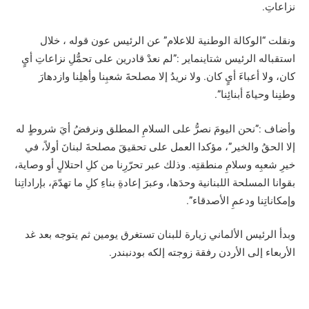
نزاعاتِ.
ونقلت “الوكالة الوطنية للاعلام” عن الرئيس عون قوله ، خلال
استقباله الرئيس شتاينماير :”لم نعدْ قادرين على تحمُّلِ نزاعاتِ أيٍ
كان، ولا أعباءَ أيٍ كان. ولا نريدُ إلا مصلحةَ شعبِنا وأهلِنا وازدهارَ
وطنِنا وحياةَ أبنائِنا”.
‏وأضاف :”نحن اليومَ نصرُّ على السلامِ المطلق ونرفضُ أيَ شروطٍ له
إلا الحقُ والخير”، مؤكدا العمل على تحقيقَ مصلحةَ لبنانَ أولاً، في
خيرِ شعبِه وسلامِ منطقتِه. وذلك عبر تحرّرِنا من كلِ احتلالٍ أو وصاية،
بقوانا المسلحة اللبنانية وحدَها، وعبرَ إعادةِ بناءِ كلِ ما تهدّمَ، بإراداتِنا
وإمكاناتِنا ودعمِ الأصدقاء”.
وبدأ الرئيس الألماني زيارة للبنان تستغرق يومين ثم يتوجه بعد غد
الأربعاء إلى الأردن رفقة زوجته إلكه بودنبندر.