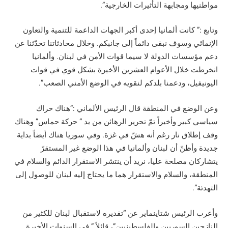
مواطنيها ومجابهة التأثيرات الخارجية”.
وتابع :” كانت ألمانيا إحدى أكبر الجهات الداعمة للتنمية والتعاون
الإنمائي وسوف نبقى دائماً إلى جانبكم. وخلال محادثاتنا تحدّثنا عن
دعم مؤسسات الدولة لا سيما قوات الأمن في لبنان. وألمانيا
انخرطت خلال الأعوام العشرين الأخيرة بشكل قوي في قوات
اليونيفيل، ودعمنا بلدكم لنقويه في الوضع الأمني الصعب”.
وعن الوضع في المنطقة قال الرئيس الألماني :”هناك حراك
سياسي كبير وأخيراً تمّ تحرير الرهائن من يد ” حركة حماس” وهناك
وقف إطلاق نار رغم أنه هشّ في غزة. وفي سوريا هناك أيضاً بداية
جديدة وأظنّ أن لبنان وألمانيا في هذا الوضع غير المستقرّ
يتشاركان مصلحة عليا، نريد أن ينتشر الاستقرار الدائم والسلام في
المنطقة، والسلام والاستقرار هما ما يحتاج إليه لبنان للوصول إلى
التهدئة”.
وأعرب الرئيس شتاينماير عن “تقديره لاستقبال لبنان للكثير من
النازحين السوريين والفلسطينيين”، قائلاً ” في السنوات الأخيرة