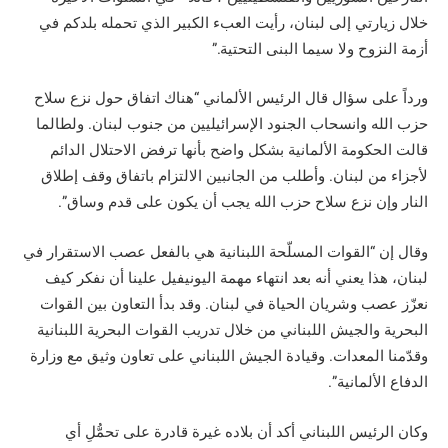
خلال زيارتي إلى لبنان، رأيت العبء الكبير الذي تحمله بلدكم في
أزمة النزوح ولا سيما البنى التحتية.”
ورداً على سؤال قال الرئيس الألماني “هناك اتفاق حول نزع سلاح
حزب الله وانسحاب الجنود الإسرائيليين من جنوب لبنان. ولطالما
قالت الحكومة الألمانية بشكل واضح بأنها ترفض الاحتلال الدائم
لأجزاء من لبنان. وأطلب من الجانبين الالتزام باتفاق وقف إطلاق
النار وإن نزع سلاح حزب الله يجب أن يكون على قدم وساق”.
وقال إن “القوات المسلّحة اللبنانية هي بالفعل عصب الاستقرار في
لبنان، هذا يعني أنه بعد انتهاء مهمة اليونيفيل علينا أن نفكر كيف
نعزّز عصب وشريان الحياة في لبنان. وقد بدأ التعاون بين القوات
البحرية والجيش اللبناني من خلال تدريب القوات البحرية اللبنانية
وقدّمنا المعدات. وقيادة الجيش اللبناني على تعاون وثيق مع وزارة
الدفاع الألمانية”.
وكان الرئيس اللبناني أكد أن بلاده غيرة قادرة على تحمُّلِ أي