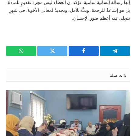
إنها رسالة إنسانية سامية، تؤكد أن العطاء ليس مجرد تقديمٍ للمادة،
بل هو إشاعةٌ للرحمة، وبثٌّ للأمل، وتجديدٌ لمعاني الأخوة، في شهرٍ
تتجلى فيه أعظم صور الإحسان.
تيلقرام
فيسبوك
تويتر
واتساب
ذات صلة