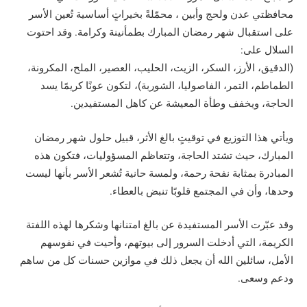
محافظتي عدن ولحج وأبين ، محمّلةً بخيراتٍ أساسية تُعين الأسر
على استقبال شهر رمضان المبارك بطمأنينة وكرامة. وقد احتوت
السلال على:
(الدقيق، الأرز، السكر، الزيت، الحليب، العصير، الملح، المكرونة،
الطماطم، التمر، الفاصوليا، الشوربة)، لتكون عونًا كريمًا يسد
الحاجة، ويخفف وطأة المعيشة عن كاهل المستفيدين.
ويأتي هذا التوزيع في توقيتٍ بالغ الأثر، قبيل حلول شهر رمضان
المبارك، حيث تشتد الحاجة، وتتعاظم المسؤوليات، فتكون هذه
المبادرة بمثابة نفحة رحمة، ولمسة حانية تُشعر الأسر بأنها ليست
وحدها، وأن في المجتمع قلوبًا تنبض بالعطاء.
وقد عبّرت الأسر المستفيدة عن بالغ امتنانها وشكرها لهذه اللفتة
الكريمة، التي أدخلت السرور إلى بيوتهم، وأحيت في نفوسهم
الأمل، سائلين الله أن يجعل ذلك في موازين حسنات كل من ساهم
ودعم وسعى.