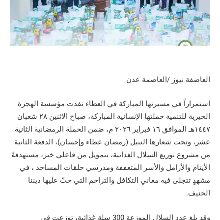
العاصفة نيوز /العاصمة عدن
استمراراً في مسيرتها المباركة في العطاء نفذت مؤسسة الهجرة
الخيرية للتنمية حملتها الإنسانية المباركة، صباح الاثنين ٢٨ شعبان
١٤٤٧هـ الموافق ١٦ فبراير ٢٠٢٦ م، ضمن الحملة الرمضانية الثانية
عشر، وتحت شعارها النبيل (رمضان عطاء وإحسان)، الدفعة الثانية
من مشروع توزيع السلال الغذائية، بتمويل من فاعلي خير، مستهدفةً
الأيتام والأرامل والأسر المتعففة ومدرسي حلقات المساجد ، في
مشهدٍ تتجلى فيه معاني التكافل والتراحم التي حثّ عليها ديننا
الحنيف.
وقد بلغ عدد السلال الموزعة 300 سلة غذائية، توزعت في