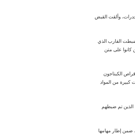
مخدرات، وألقت القبض
ة ضبطت القارب الذي
 كانوا على متن
د للقارب، الذي كان يحمل (450) كيسًا من أقراص الكبتاجون
ات كبيرة محملة بكميات كبيرة من المواد
ن الذين تم ضبطهم
ة، ضمن إطار مهامها