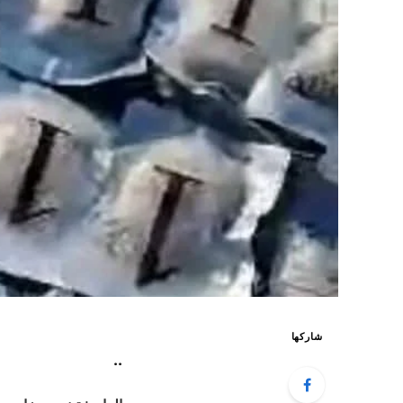
شاركها
..