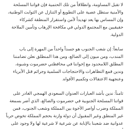
لا تقبل المساومة، وانطلاقاً من تلك الحتمية فإن قواتنا المسلحة
والأمنية ستظل عصية على التطويع أو التنازل عن الثوابت الوطنية،
وإن المساس بها يعد تهديداً لأمن واستقرار المنطقة كشركاء
حقيقيين مع المجتمع الدولي في مكافحة الإرهاب وتأمين الملاحة
الدولية.
سابعاً: إن شعب الجنوب هو جسداً واحداً من المهرة إلى باب
المندب، ومن ميون إلى الضالع، ومن هذا المنطلق نعلن تضامننا
المطلق اللامحدود مع إخواننا في محافظتي حضرموت وشبوة،
وندين قمع التظاهرات والاحتجاجات السلمية وجرائم قتل الأبرياء
وعنجهية الاعتقالات وتكميم الأفواه.
ثامناً: ندين بأشد العبارات العدوان السعودي الهمجي الغادر على
قواتنا المسلحة الجنوبية في حضرموت والضالع، الذي أضر بسمعة
المملكة وضرب أواصر الأخوة بين المملكة وشعب الجنوب، فمن
غير المنطق وغير المقبول أن دولة وازنة بحجم المملكة تخوض حرباً
عدوانية ضد شعبنا بالإنابة عن شرعية لا شرعية لها ولا وجود على