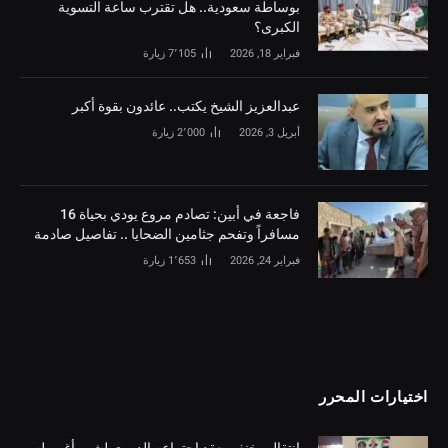
بوساطة سعودية.. هل تقترب ساعة التسوية
الكبرى؟
فبراير 18, 2026
7٬105
زيارة
‏عبدالعزيز الشيخ يكتب.. عائدون بقوة أكبر
أبريل 3, 2026
2٬000
زيارة
فاجعة في أبين: تصادم مروع يودي بحياة 16
مسافراً وتفحم جثامين الضحايا .. تفاصيل صادمة
فبراير 24, 2026
1٬653
زيارة
اختيارات المحرر
إنتقالي خنفر يعقد إجتماعه الدوري لشهر أغسطس