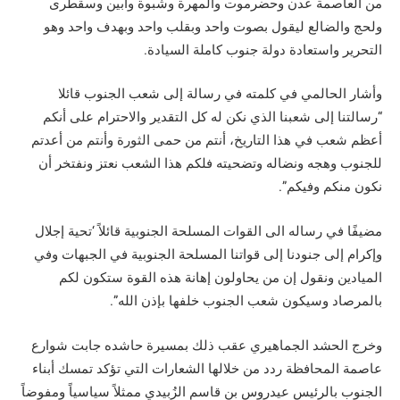
من العاصمة عدن وحضرموت والمهرة وشبوة وأبين وسقطرى
ولحج والضالع ليقول بصوت واحد وبقلب واحد وبهدف واحد وهو
التحرير واستعادة دولة جنوب كاملة السيادة.
وأشار الحالمي في كلمته في رسالة إلى شعب الجنوب قائلا
“رسالتنا إلى شعبنا الذي نكن له كل التقدير والاحترام على أنكم
أعظم شعب في هذا التاريخ، أنتم من حمى الثورة وأنتم من أعدتم
للجنوب وهجه ونضاله وتضحيته فلكم هذا الشعب نعتز ونفتخر أن
نكون منكم وفيكم”.
مضيفًا في رساله الى القوات المسلحة الجنوبية قائلاً ‘تحية إجلال
وإكرام إلى جنودنا إلى قواتنا المسلحة الجنوبية في الجبهات وفي
الميادين ونقول إن من يحاولون إهانة هذه القوة ستكون لكم
بالمرصاد وسيكون شعب الجنوب خلفها بإذن الله”.
وخرج الحشد الجماهيري عقب ذلك بمسيرة حاشده جابت شوارع
عاصمة المحافظة ردد من خلالها الشعارات التي تؤكد تمسك أبناء
الجنوب بالرئيس عيدروس بن قاسم الزُبيدي ممثلاً سياسياً ومفوضاً