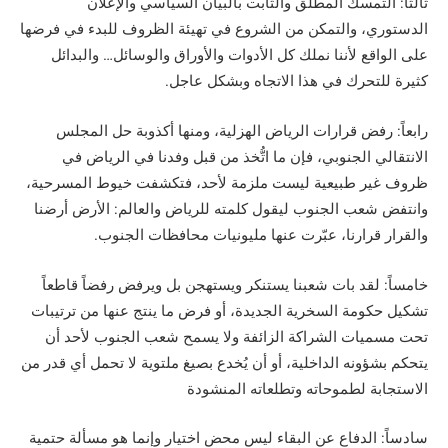
ثالثاً: التمسك المطلق والثابت بالبيان السياسي والإعلان
الدستوري، والتمكن من الشروع في تهيئة الظروف للبدء في فرضها
على الواقع لأننا نملك كل الأدوات والأوراق والوسائل… والبدائل
كثيرة للتحرك في هذا الاتجاه وبشكل عاجل.
رابعاً: رفض قرارات الرياض الهزلية، ومنها أكذوبة حل المجلس
الانتقالي الجنوبي، فإن ما اتُّخذ من قبل وفدنا في الرياض في
ظروف غير طبيعية ليست ملزمة لأحد، فتكشفت خيوط المسرحية،
وانتفض شعب الجنوب ليقول كلمته للرياض والعالم: الأرض أرضنا
والقرار قرارنا، عبّرت عنها مليونيات محافظات الجنوب.
خامساً: لقد بات شعبنا يستنكر ويستهجن بل ويرفض رفضاً قاطعاً
تشكيل حكومة السخرية الجديدة، أو فرض ما ينتج عنها من ترتيبات
تحت مسميات الشراكة الزائفة ولا يسمح شعب الجنوب لأحد أن
يتحكم بشؤونه الداخلية، أو أن يُخدع بصيغ ملتوية لا تحمل أي قدر من
الاستجابة لطموحاته وتطلعاته المنشودة
سادساً: الدفاع عن البقاء ليس محض اختيار وإنما هو مسألة حتمية