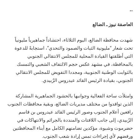
..
العاصفة نيوز ـ الضالع
شهدت محافظة الضالع، اليوم الثلاثاء، احتشاداً جماهيرياً مليونياً
تحت شعار “مليونية الثبات والصمود والتحدي”، استجابةً للدعوة
التي أطلقتها القيادة المحلية للمجلس الانتقالي الجنوبي
بالمحافظة، في مشهد عكس حجم الالتفاف الشعبي والتمسك
بالثوابت الوطنية الجنوبية، ومجددا التفويض للمجلس الانتقالي
الجنوبي، بقيادة الرئيس القائد عيدروس الزُبيدي.
وامتلأت ساحة الفعالية وجوانبها بالحشود الجماهيرية المشاركة
الذين توافدوا من مختلف مديريات الضالع، وبقية محافظات الجنوب
رافعين أعلام الجنوب وصور الرئيس القائد عيدروس بن قاسم
الزُبيدي، إلى جانب اللافتات والمنددة بالجرائم والانتهاكات في
حضرموت وشبوة، مؤكدين تضامنهم الكامل مع أبناء المحافظتين
ورفضهم لأي إجراءات تمس إرادة شعب الجنوب.