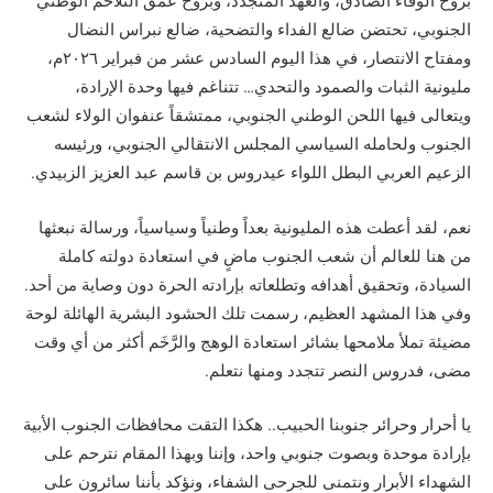
بروح الوفاء الصادق، والعهد المتجدد، وبروح عمق التلاحم الوطني
الجنوبي، تحتضن ضالع الفداء والتضحية، ضالع نبراس النضال
ومفتاح الانتصار، في هذا اليوم السادس عشر من فبراير ٢٠٢٦م،
مليونية الثبات والصمود والتحدي… تتناغم فيها وحدة الإرادة،
ويتعالى فيها اللحن الوطني الجنوبي، ممتشقاً عنفوان الولاء لشعب
الجنوب ولحامله السياسي المجلس الانتقالي الجنوبي، ورئيسه
الزعيم العربي البطل اللواء عيدروس بن قاسم عبد العزيز الزبيدي.
نعم، لقد أعطت هذه المليونية بعداً وطنياً وسياسياً، ورسالة نبعثها
من هنا للعالم أن شعب الجنوب ماضٍ في استعادة دولته كاملة
السيادة، وتحقيق أهدافه وتطلعاته بإرادته الحرة دون وصاية من أحد.
وفي هذا المشهد العظيم، رسمت تلك الحشود البشرية الهائلة لوحة
مضيئة تملأ ملامحها بشائر استعادة الوهج والرَّخَم أكثر من أي وقت
مضى، فدروس النصر تتجدد ومنها نتعلم.
يا أحرار وحرائر جنوبنا الحبيب.. هكذا التقت محافظات الجنوب الأبية
بإرادة موحدة وبصوت جنوبي واحد، وإننا وبهذا المقام نترحم على
الشهداء الأبرار ونتمنى للجرحى الشفاء، ونؤكد بأننا سائرون على