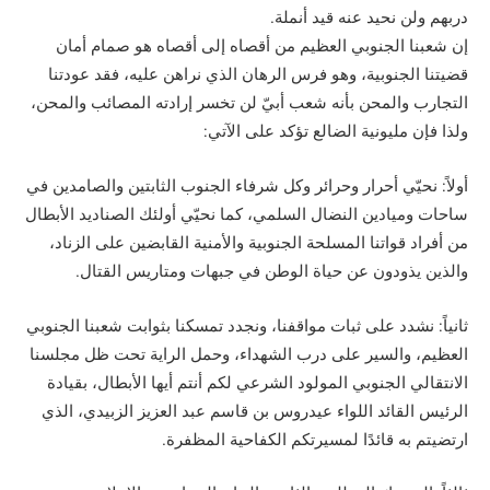
دربهم ولن نحيد عنه قيد أنملة.
إن شعبنا الجنوبي العظيم من أقصاه إلى أقصاه هو صمام أمان
قضيتنا الجنوبية، وهو فرس الرهان الذي نراهن عليه، فقد عودتنا
التجارب والمحن بأنه شعب أبيّ لن تخسر إرادته المصائب والمحن،
ولذا فإن مليونية الضالع تؤكد على الآتي:
أولاً: نحيّي أحرار وحرائر وكل شرفاء الجنوب الثابتين والصامدين في
ساحات وميادين النضال السلمي، كما نحيّي أولئك الصناديد الأبطال
من أفراد قواتنا المسلحة الجنوبية والأمنية القابضين على الزناد،
والذين يذودون عن حياة الوطن في جبهات ومتاريس القتال.
ثانياً: نشدد على ثبات مواقفنا، ونجدد تمسكنا بثوابت شعبنا الجنوبي
العظيم، والسير على درب الشهداء، وحمل الراية تحت ظل مجلسنا
الانتقالي الجنوبي المولود الشرعي لكم أنتم أيها الأبطال، بقيادة
الرئيس القائد اللواء عيدروس بن قاسم عبد العزيز الزبيدي، الذي
ارتضيتم به قائدًا لمسيرتكم الكفاحية المظفرة.