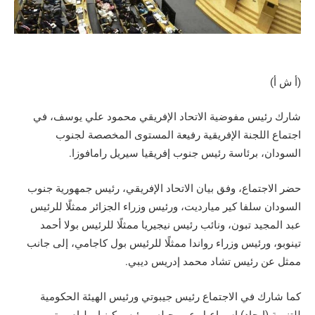
(أ ش أ)
شارك رئيس مفوضية الاتحاد الإفريقي محمود علي يوسف، في
اجتماع اللجنة الإفريقية رفيعة المستوى المخصصة لجنوب
السودان، برئاسة رئيس جنوب إفريقيا سيريل رامافوزا.
حضر الاجتماع، وفق بيان الاتحاد الإفريقي، رئيس جمهورية جنوب
السودان سلفا كير ميارديت، ورئيس وزراء الجزائر ممثلًا للرئيس
عبد المجيد تبون، ونائب رئيس نيجيريا ممثلًا للرئيس بولا أحمد
تينوبو، ورئيس وزراء رواندا ممثلًا للرئيس بول كاجامي، إلى جانب
ممثل عن رئيس تشاد محمد إدريس ديبي.
كما شارك في الاجتماع رئيس جيبوتي ورئيس الهيئة الحكومية
للتنمية (إيجاد) إسماعيل عمر جيله، ورئيس كينيا ويليام روتو،