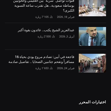
قنوات تواصل “سرية” بين العليمي والحوثيين
بوساطة سعودية.. هل تقترب ساعة التسوية
الكبرى؟
فبراير 18, 2026
7٬105
زيارة
‏عبدالعزيز الشيخ يكتب.. عائدون بقوة أكبر
أبريل 3, 2026
2٬000
زيارة
فاجعة في أبين: تصادم مروع يودي بحياة 16
مسافراً وتفحم جثامين الضحايا .. تفاصيل صادمة
فبراير 24, 2026
1٬653
زيارة
اختيارات المحرر