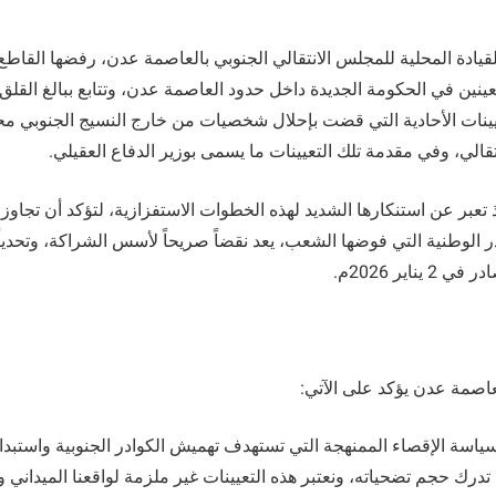
 للقيادة المحلية للمجلس الانتقالي الجنوبي بالعاصمة عدن، رفضها القاط
معينين في الحكومة الجديدة داخل حدود العاصمة عدن، وتتابع ببالغ الق
تعيينات الأحادية التي قضت بإحلال شخصيات من خارج النسيج الجنوبي م
قالي، وفي مقدمة تلك التعيينات ما يسمى بوزير الدفاع العقيلي.
إذ تعبر عن استنكارها الشديد لهذه الخطوات الاستفزازية، لتؤكد أن تجاوز ا
ر الوطنية التي فوضها الشعب، يعد نقضاً صريحاً لأسس الشراكة، وتحديا
ناير 2026م.
لعاصمة عدن يؤكد على الآتي:
لسياسة الإقصاء الممنهجة التي تستهدف تهميش الكوادر الجنوبية واستبدا
تدرك حجم تضحياته، ونعتبر هذه التعيينات غير ملزمة لواقعنا الميداني