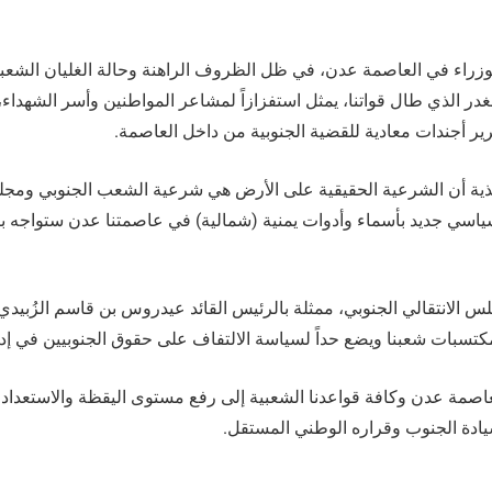
اء الوزراء في العاصمة عدن، في ظل الظروف الراهنة وحالة الغليان الش
الذي طال قواتنا، يمثل استفزازاً لمشاعر المواطنين وأسر الشهداء،
ر أجندات معادية للقضية الجنوبية من داخل العاصمة.
لتنفيذية أن الشرعية الحقيقية على الأرض هي شرعية الشعب الجنوبي ومجل
اسي جديد بأسماء وأدوات يمنية (شمالية) في عاصمتنا عدن ستواجه
مجلس الانتقالي الجنوبي، ممثلة بالرئيس القائد عيدروس بن قاسم الزُبيد
سبات شعبنا ويضع حداً لسياسة الالتفاف على حقوق الجنوبيين في إد
العاصمة عدن وكافة قواعدنا الشعبية إلى رفع مستوى اليقظة والاستعداد 
دة الجنوب وقراره الوطني المستقل.