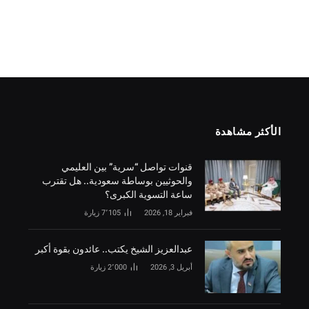
الأكثر مشاهدة
قنوات تواصل “سرية” بين العليمي
والحوثيين بوساطة سعودية.. هل تقترب
ساعة التسوية الكبرى؟
فبراير 18, 2026
7٬105
زيارة
‏عبدالعزيز الشيخ يكتب.. عائدون بقوة أكبر
أبريل 3, 2026
2٬000
زيارة