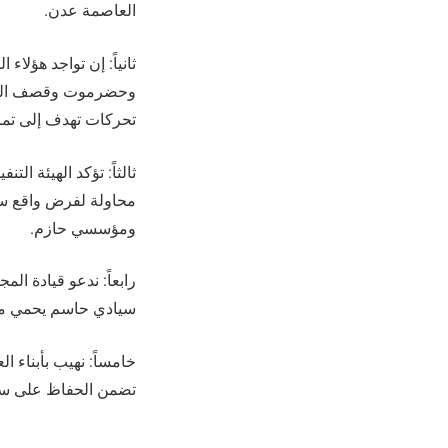
العاصمة عدن.
ثانياً: إن تواجد هؤل
وحضرموت وقصف الغدر 
تحركات تهدف إلى تمري
ثالثاً: تؤكد الهيئة ا
محاولة لفرض واقع سي
ومؤسسي حازم.
رابعاً: ندعو قيادة ال
سيادي حاسم يحمي مكت
خامساً: نهيب بأبناء 
تضمن الحفاظ على سيا