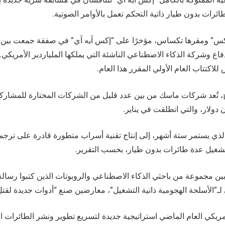
ئرات بدون طيار ذاتية التحكم تعمل بالأوامر الصوتية.
” ومقرها تكساس، مؤخرًا على “إكس آيه آي” في صفقة جمعت بين ش
اع وشركة الذكاء الاصطناعي الناشئة التي يملكها الملياردير الأمريكي
كتتاب العام الأولي المقرر هذا العام.
رج، تُعد شركات ماسك من بين عدد قليل من الشركات المختارة للمشارك
لذي يستمر ستة أشهر، إلى إنتاج تقنية أسراب متطورة قادرة على ترجمة 
تشغيل عدة طائرات بدون طيار، بحسب التقرير.
ـ”الأسلحة الهجومية ذاتية التشغيل”، معارضين صنع “أدوات جديدة لقتل
مريكي العام الماضي استراتيجية جديدة لتسريع تطوير ونشر الطائرات ا