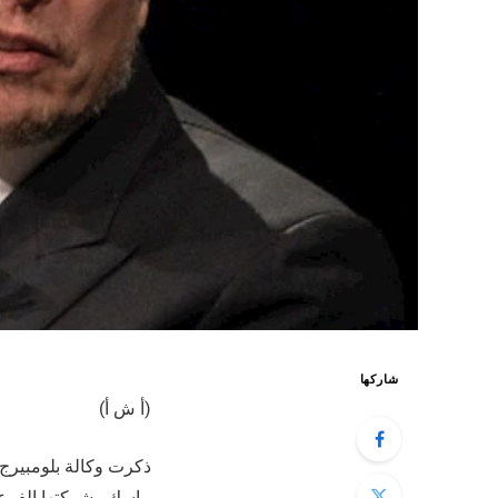
شاركها
(أ ش أ)
ذكرت وكالة بلومبيرج ا
ماسك وشركتها الفرعية