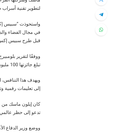
لتطوير تقنية أسراب طا
واستحوذت “سبيس إكس
في مجال الفضاء والدف
قبل طرح سبيس إكس للا
ووفقًا لتقرير بلومبي
تبلغ جائزتها 100 مليون دولار، والتي انطلقت في يناير.
ويهدف هذا التنافس، ا
إلى تعليمات رقمية و
تدعو إلى حظر عالمي ل
ووضع وزير الدفاع الأ