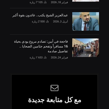
فبراير 18, 2026
7٬105
زيارة
‏عبدالعزيز الشيخ يكتب.. عائدون بقوة أكبر
أبريل 3, 2026
2٬000
زيارة
فاجعة في أبين: تصادم مروع يودي بحياة
16 مسافراً وتفحم جثامين الضحايا ..
تفاصيل صادمة
فبراير 24, 2026
1٬653
زيارة
مع كل متابعة جديدة