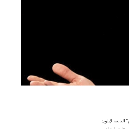
التابعة لإيلون
عاية البنتاجون