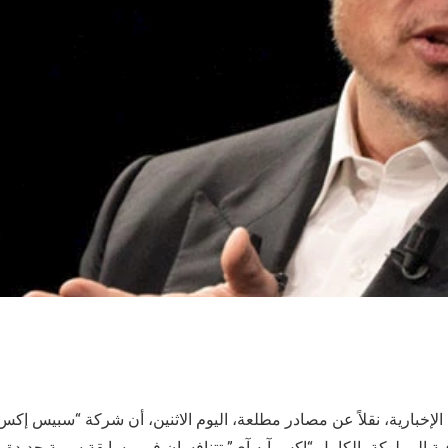
لإخبارية، نقلاً عن مصادر مطلعة، اليوم الاثنين، أن شركة “سبيس إكس” 
 المملوكة بالكامل “إكس آيه آي” تتنافسان في مسابقة سرية جديدة بر