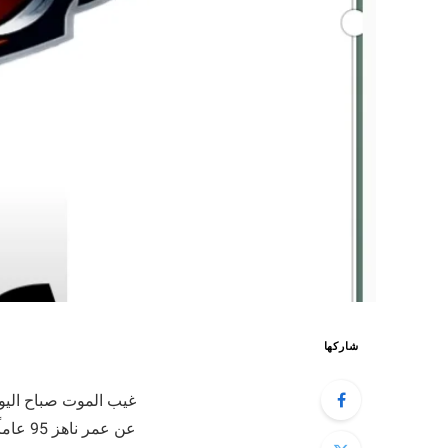
شاركها
غيب الموت صباح اليوم
عن عمر ناهز 95 عاماً، تاركاً وراءه إرثاً فنياً يمتد لأكثر من ستة عقود من الإبداع الخالص.