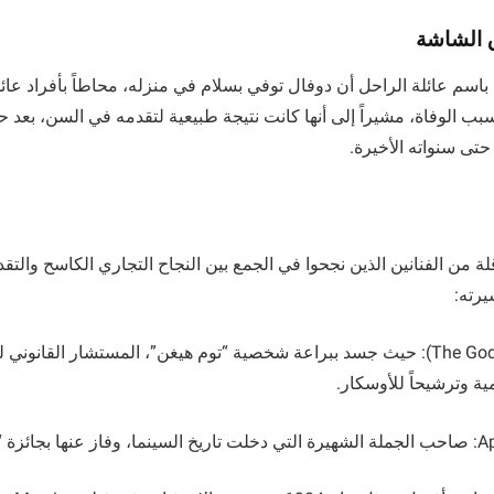
 الشاشة
سم عائلة الراحل أن دوفال توفي بسلام في منزله، محاطاً بأفراد عائلت
 الوفاة، مشيراً إلى أنها كانت نتيجة طبيعية لتقدمه في السن، بعد حي
حتى سنواته الأخيرة.
قلة من الفنانين الذين نجحوا في الجمع بين النجاح التجاري الكاسح والتقد
رته:
ثلاثية العراب (The Godfather): حيث جسد ببراعة شخصية “توم هيغن”، المستشار القانو
ة وترشيحاً للأوسكار.