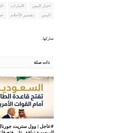
اخبار اليمن
الامارات
ال
اليمن
تفسير الأحلام
حض
شاركها.
ذات صلة
#عاجل | وول ستريت جورنال
السعودية توافق على فتح قاع