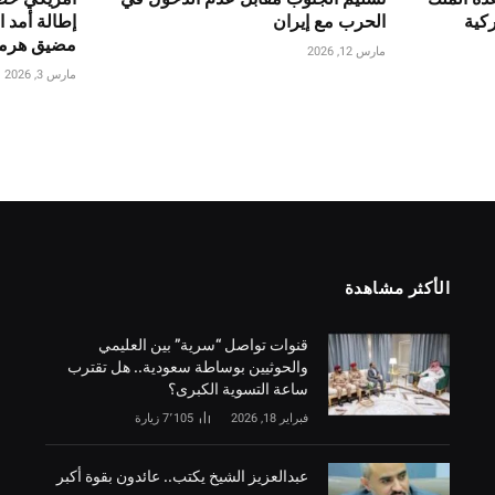
ركية
الحرب مع إيران
إطالة أمد ا
مضيق هرم
مارس 12, 2026
مارس 3, 2026
الأكثر مشاهدة
قنوات تواصل “سرية” بين العليمي
والحوثيين بوساطة سعودية.. هل تقترب
ساعة التسوية الكبرى؟
فبراير 18, 2026
7٬105
زيارة
‏عبدالعزيز الشيخ يكتب.. عائدون بقوة أكبر