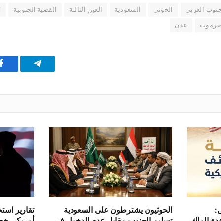
جنوب العربي
الحوثي
السعودية
العين الثالثة
القضية الجنوبية
ا
رموت
عدن
تيلقرام
ف
:
الحوثيون يشترطون على السعودية
تقارير اس
دة الملك
تسليم الجنوب مقابل عدم الدخول في
أمريكي خط