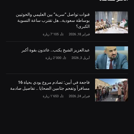
قنوات تواصل “سرية” بين العليمي والحوثيين
بوساطة سعودية.. هل تقترب ساعة التسوية
الكبرى؟
فبراير 18, 2026
7٬105
زيارة
‏عبدالعزيز الشيخ يكتب.. عائدون بقوة أكبر
أبريل 3, 2026
2٬000
زيارة
فاجعة في أبين: تصادم مروع يودي بحياة 16
مسافراً وتفحم جثامين الضحايا .. تفاصيل صادمة
فبراير 24, 2026
1٬653
زيارة