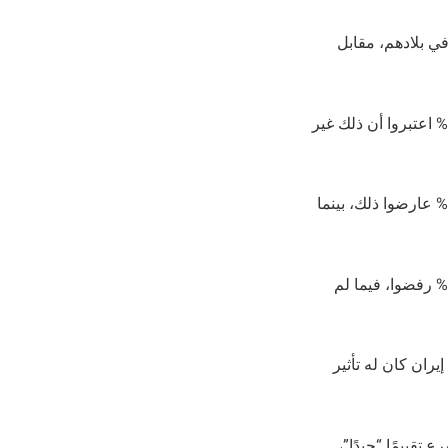
متحدة في بلادهم، مقابل
وبالنسبة للسلام مع إسرائيل، أعرب 59% عن اعتقادهم بأنه محتمل في المستقبل، مقابل 14% اعتبروا أن ذلك غير
وأظهرت النتائج كذلك أن 64% من السوريين دعموا إقامة ترتيبات أمنية مع إسرائيل، مقابل 9% عارضوا ذلك، بينما
كما قال 47% إنهم يؤيدون تطبيع العلاقات مع إسرائيل بعد حل القضية الفلسطينية، مقابل 13% رفضوا، فيما لم
مدعوم من إيران كان له تأثير
لي أحمد الشرع تقييمًا “جيدًا”،