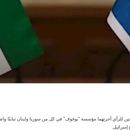
ن للرأي أجرتهما مؤسسة “يوغوف” في كل من سوريا ولبنان تباينًا واض
 إسرائيل.