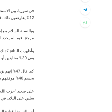
12% يعارضون ذلك، فيما لم يحسم الباقون رأيهم أو اختاروا الحياد.
مرجح، فيما لم يحدد ا
بقي 30% محايدين أو لم يحددوا موقفهم.
يحسم 40% موقفهم بعد.
سلبي على البلاد، في 