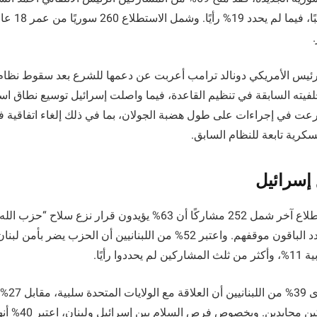
مقابل 12% قيّموه
202، رغم خلفيته السابقة في تنظيم القاعدة، فيما واصلت إسرائيل توسيع نطاق ا
عت في إجراءات على طول هضبة الجولان، بما في ذلك إلغاء اتفاقية 
رية تابعة للنظام السابق.
 إسرائيل
يعارضون، فيما لم يحدد الباقون موقفهم. واعتبر 52% من اللبنانيين أن الحز
وا رأيًا.
وبخلاف الس
بقي نحو ثلث المشاركين