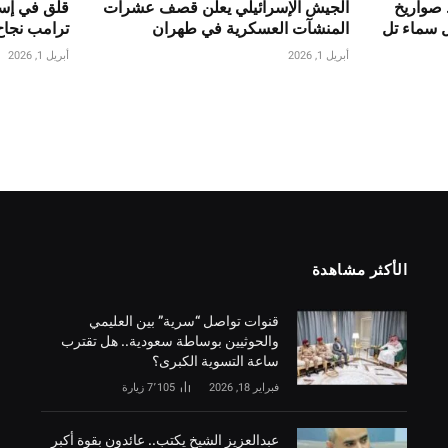
 صواريخ
الجيش الإسرائيلي يعلن قصف عشرات
قلق في إسر
ل سماء تل
المنشآت العسكرية في طهران
ترامب نجاح
أبريل 1, 2026
أبريل 1, 2026
الأكثر مشاهدة
قنوات تواصل “سرية” بين العليمي
والحوثيين بوساطة سعودية.. هل تقترب
ساعة التسوية الكبرى؟
فبراير 18, 2026
7٬105
زيارة
‏عبدالعزيز الشيخ يكتب.. عائدون بقوة أكبر