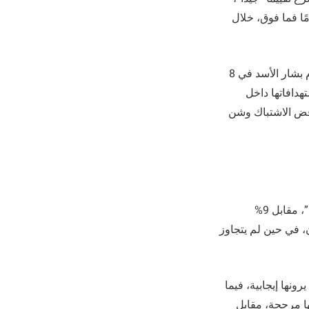
 سلبًا، فيما لم يحدد 19% رأيًا. وشمل الاستطلاع 260 سوريًا من عمر 18 عامًا فما فوق، خلال
ويشار إلى أن إدارة الرئيس الأمريكي دونالد ترامب أعربت عن دعمها للشرع بعد سقوط نظام بشار الأسد في 8
ستهدافاتها داخل
فض الاشتباك وشن
وفي لبنان، أظهر استطلاع آخر شمل 252 مشاركًا أن 63% يؤيدون قرار نزع سلاح “حزب الله”، مقابل 9%
ب يضر بأمن لبنان، في حين لم يتجاوز
وريين، رأى 39% من اللبنانيين أن العلاقة مع الولايات المتحدة سلبية، مقابل 27% يرونها إيجابية، فيما
 محايدين. وبخصوص فرص السلام بين إسرائيل ولبنان، اعتبر 40% أنها مرجحة، مقابل