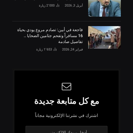
أبريل 3, 2026
2٬000
زيارة
فاجعة في أبين: تصادم مروع يودي بحياة
16 مسافراً وتفحم جثامين الضحايا ..
تفاصيل صادمة
فبراير 24, 2026
1٬653
زيارة
مع كل متابعة جديدة
اشترك في نشرتنا الإلكترونية مجاناً