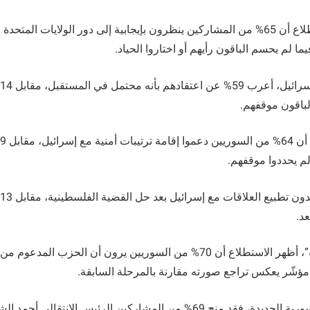
في سوريا، بين الاستطلاع أن 65% من المشاركين ينظرون بإيجابية إلى دور الولايات ال
لباقون موقفهم.
على صعيد “حزب الله”، أظهر الاستطلاع أن 70% من السوريين يرون أن الحزب ال
مؤشّر يعكس تراجع صورته مقارنة بالمرحلة السابقة.
أما بالنسبة للقيادة السورية الجديدة، فقد منح 69% من المشاركين الرئيس الانتقا