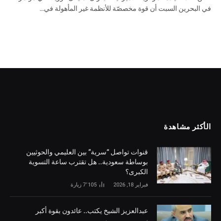
في البحرين السبت أن قوة مخصصّة للأنظمة غير المأهولة في…
الأكثر مشاهدة
قنوات تواصل “سرية” بين العليمي والحوثيين
بوساطة سعودية.. هل تقترب ساعة التسوية
الكبرى؟
فبراير 18, 2026
7٬105
زيارة
‏عبدالعزيز الشيخ يكتب.. عائدون بقوة أكبر