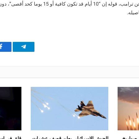
ونقلت وسائل إعلام عن ترامب، قوله إن “10 أيام قد تكون كا
اصيله.
تيلقرام
ف
 صواريخ
الجيش الإسرائيلي يعلن قصف عشرات
قلق في إسر