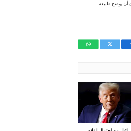
فية أو 15 يوما كحد أقصى”، دون أن يوضح طبيعة
يسبوك
تويتر
واتساب
ائيل من احتمال إعلان