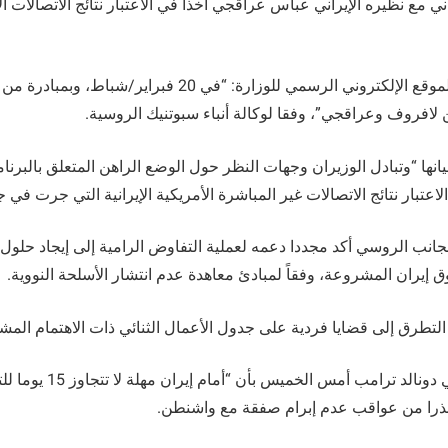
اني مع نظيره الإيراني عباس عراقجي آخذاً في الاعتبار نتائج الاتصالات الأ
وجاء في بيان نشره الموقع الإلكتروني الرسمي للوزارة: “في 20 فبراي
لافروف وعراقجي”، وفقا لوكالة أنباء سبوتنيك الروسية.
نها “وتبادل الوزيران وجهات النظر حول الوضع الراهن المتعلق بالبرنامج
لاعتبار نتائج الاتصالات غير المباشرة الأمريكية الإيرانية التي جرت في 
الجانب الروسي أكد مجددا دعمه لعملية التفاوض الرامية إلى إيجاد حلو
 إيران المشروعة، وفقاً لمبادئ معاهدة عدم انتشار الأسلحة النووية.
 التطرق إلى قضايا فردية على جدول الأعمال الثنائي ذات الاهتمام المش
وهدد الرئيس الأمريكي دونالد ت
محذرا من عواقب عدم إبرام صفقة مع واشنطن.