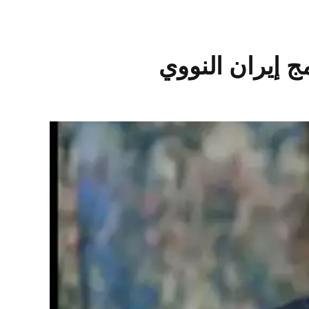
 إيران النووي