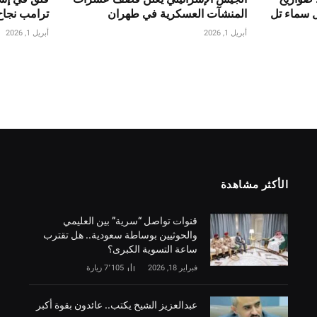
ل سماء تل
المنشآت العسكرية في طهران
ترامب نجاح
أبريل 1, 2026
أبريل 1, 2026
الأكثر مشاهدة
قنوات تواصل “سرية” بين العليمي
والحوثيين بوساطة سعودية.. هل تقترب
ساعة التسوية الكبرى؟
فبراير 18, 2026
7٬105
زيارة
‏عبدالعزيز الشيخ يكتب.. عائدون بقوة أكبر