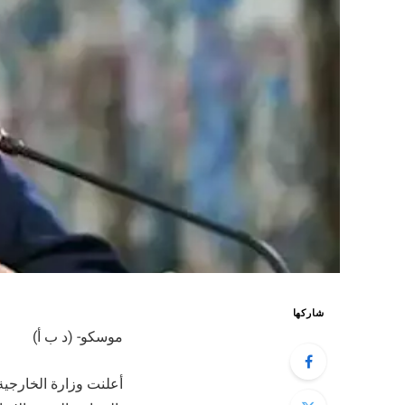
شاركها
موسكو- (د ب أ)
أعلنت وزارة الخارجية